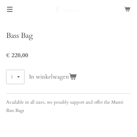
Ga
direct
naar
de
Bass Bag
hoofdinhoud
€ 220,00
In winkelwagen
Available in all sizes, we proubly support and offer the Mastri
Bass Bags